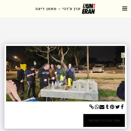
ערן צ'רני - מאמן ריצה
צפה בגלריה המלאה