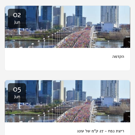
02
Jun
הקדמה
05
Jun
ריצת נפח - 27 ק"מ של עונג