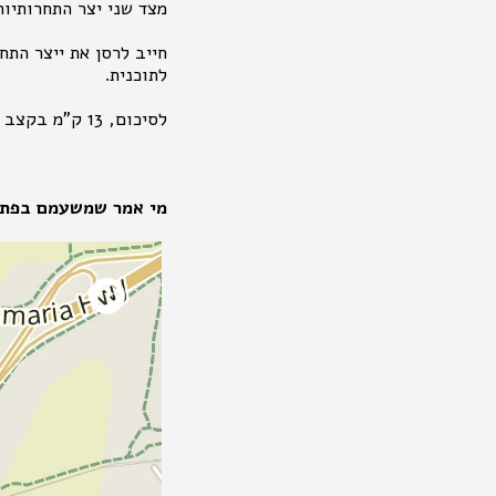
מצד שני יצר התחרותיות
חייב לרסן את ייצר התח
לתוכנית.
לסיכום, 13 ק"מ בקצב ממוצע 5:08 דקות לק"מ. מהר מידי, תרגיע ומיד.
מי אמר שמשעמם בפתח