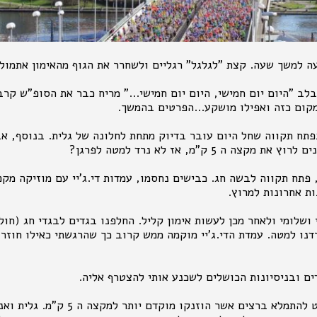
עה למשך שעה. קצת "לגלגל" רגליים ולשחרר את הגוף מהאימון אתמול
בלב "היום יום חמישי, היום יום חמישי..." מריח כבר את הסופ"ש קרב.
מקום כזה ואפילו מושקע...הפרטים בהמשך.
תח תקווה שחל היום עובר בדיוק מתחת לחלונה של גלית. בנוסף, אב
ה ה 5 ק"מ, אז לא נרד למטה לפרגן?
שעה 19 בערב, פתח תקווה לבשה חג. כבישים נחסמו, עמדות די.ג'יי עם מוזיקה
ות אחרונות למרוץ.
 ושלומי ולאחר מכן לעשות אימון קליל. החלפנו בגדים לבגדי חג (חול
רדנו למטה. עמדת הדי.ג'יי מוקמה ממש קרוב כך שהרגשתי כאילו חוזר
ים ובניסיונות הכושלים לשכנע אותי להצטרף אליה.
הכביש הריק החל אט אט להתמלא ברצים אשר ה