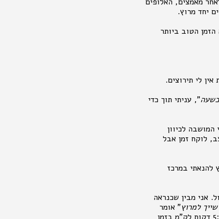
לאחר מאמצים, האלופים
ים יחד מרוץ.
גלית משכנעת אותי שזה הזמן הטוב ביותר
אין לי תירוצים.
כשעה
", עניתי תוך כדי
 המושבה לכיוון
ב, לוקח זמן אבל
ץ להנאתי במרכז
ל. אני מבין שכנראה
שייך למרוץ
" אומר
וממשיך ישר. מביט בשעון ורואה שהתלהבתי מהעניין קצת יותר מידי. הקצב היה בסביבות 5:10 דקות לק"מ בזמן