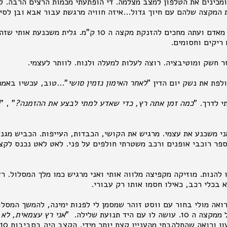
ומכינים את הטלפון למצב מצלמה. די הופתעתי מכמות הרצים הרבה. 
ת המקצה שלהם עם חיוך גדול...איזה חוויה מרגשת עבור אבא ובן לסי
הכבישים שוב התרוקנו מאדם ועתה מחכים להזנקת מקצה ה 10 ק"מ. 
 ריקים וחסומים.
ר חשק ומוטיבציה. רוצה לעלות למעלה ולנוח. לוותר לעצמי.
לפת את נשק יום הדין "
לאחר האימון נזמין סו
שי
"...טוב, עכשיו באמת 
י לדרך. "
כמה זמן אתה רץ, כדי שאדע למתי לבצע את ההזמנה?
" , "
 משכנע את עצמי. מרגיש את הקושי, הכבדות, העייפות. הכביש מגני
פר רוכבי אופנים ורכב משטרתי חולפים על פני. לאט לאט נכנס לקצ
 להנות. מוזיקה מקפיצה מלווה אותי ואני מרגיש כמו מלך המסלול. ר
 בכלי רכב, כאילו חסמו אותו רק עבורי.
 רואה מולי בחור עם ווסט זוהר שמסמן לי לפנות ימינה, להמשך המסלו
ם היד תנועת שלילה. "
אני רץ עצמאית, לא 