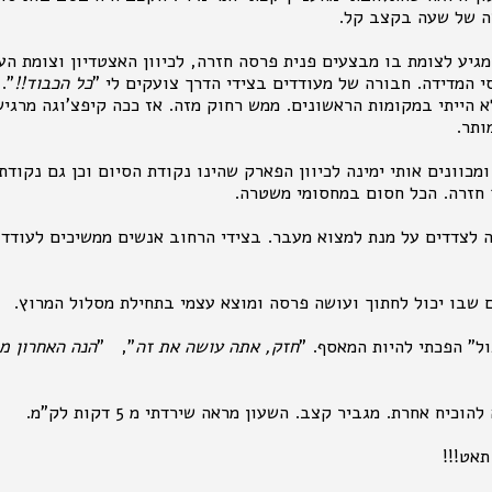
ה של שעה בקצב קל.
מגיע לצומת בו מבצעים פנית פרסה חזרה, לכיוון האצטדיון וצומת הע
סי המדידה. חבורה של מעודדים בצידי הדרך צועקים לי "
כל הכבוד!!
".
 הייתי במקומות הראשונים. ממש רחוק מזה. אז ככה קיפצ'וגה מרגי
מותר.
כוונים אותי ימינה לכיוון הפארק שהינו נקודת הסיום וכן גם נקודת 
ך חזרה. הכל חסום במחסומי משטרה.
 לצדדים על מנת למצוא מעבר. בצידי הרחוב אנשים ממשיכים לעודד.
 שבו יכול לחתוך ועושה פרסה ומוצא עצמי בתחילת מסלול המרוץ.
ל" הפכתי להיות המאסף. "
חזק, אתה עושה את זה
", "
הנה האחרון מג
כיח אחרת. מגביר קצב. השעון מראה שירדתי מ 5 דקות לק"מ.
תאט!!!