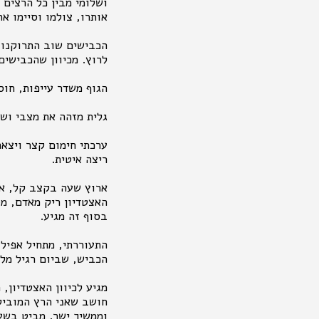
ושלומי מבין כל הרצים 
אותרו, צולמו וסיימו א
לרוץ. מכיוון שהכבישים
הגוף משדר עייפות, חוס
גלית מזהה את מצבי ושו
ערכתי חימום קצר ויצאת
ריצה איטית.
ארוץ שעה בקצב קל, אני
האצטדיון ריק מאדם, מס
בסוף זה מגיע.
התעוררתי, מתחיל אפילו
הכביש, שביום רגיל מלא
מגיע לכיוון האצטדיון,
חושב שאני הרץ המוביל ממקצה ה 10. עושה לו ע